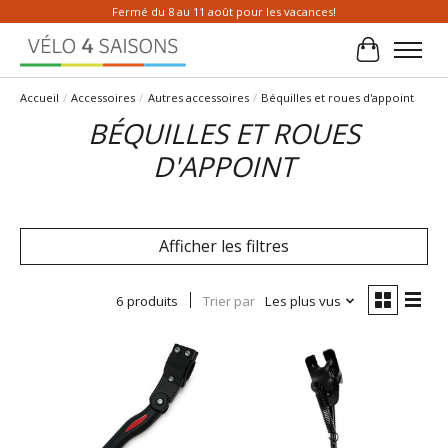
Fermé du 8 au 11 août pour les vacances!
Panier
Accueil
/
Accessoires
/
Autres accessoires
/
Béquilles et roues d'appoint
BÉQUILLES ET ROUES
D'APPOINT
Afficher les filtres
6 produits
Trier par
Les plus vus