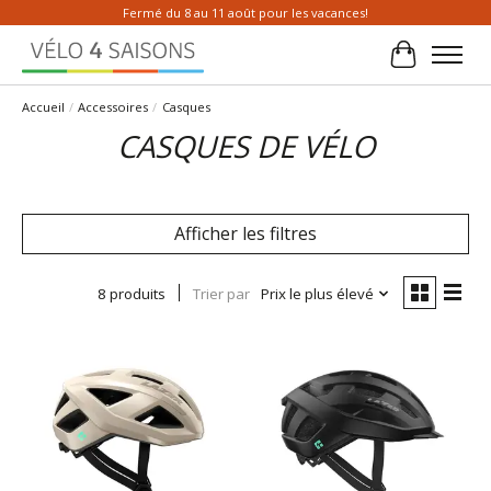
Fermé du 8 au 11 août pour les vacances!
Panier
Accueil
/
Accessoires
/
Casques
CASQUES DE VÉLO
Afficher les filtres
8 produits
Trier par
Prix le plus élevé