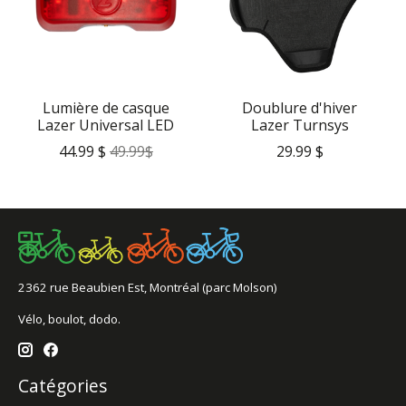
Lumière de casque
Doublure d'hiver
Lazer Universal LED
Lazer Turnsys
44.99 $
49.99$
29.99 $
2362 rue Beaubien Est, Montréal (parc Molson)
Vélo, boulot, dodo.
Catégories