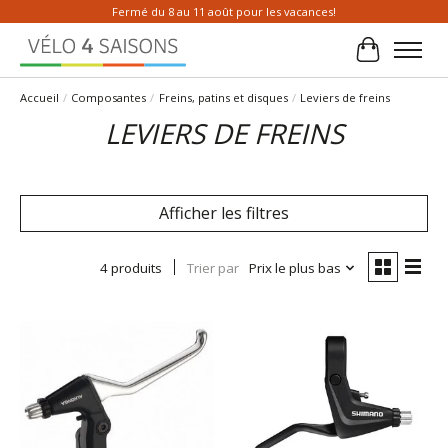
Fermé du 8 au 11 août pour les vacances!
Panier
Accueil
/
Composantes
/
Freins, patins et disques
/
Leviers de freins
LEVIERS DE FREINS
Afficher les filtres
4 produits
Trier par
Prix le plus bas