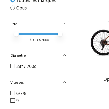
Toutes les marques
Opus
Prix
Prix minimum
Price maximum value
C$
0
- C$
2000
Diamètre
28" / 700c
Op
Vitesses
6/7/8
9