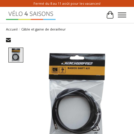
Fermé du 8 au 11 août pour les vacances!
Panier
Accueil
/
Câble et gaine de derailleur
Product image slideshow Items