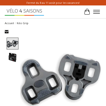
Fermé du 8 au 11 août pour les vacances!
Panier
Accueil
/
Kéo Grip
Product image slideshow Items