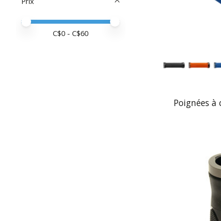
Prix
Prix minimum
Price maximum value
C$
0
- C$
60
Poignées à 