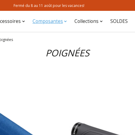
Fermé du 8 au 11 août pour les vacances!
cessoires
Composantes
Collections
SOLDES
oignées
POIGNÉES