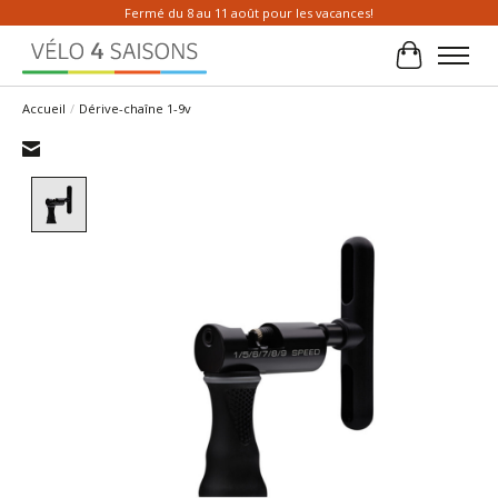
Fermé du 8 au 11 août pour les vacances!
Panier
Accueil
/
Dérive-chaîne 1-9v
Product image slideshow Items