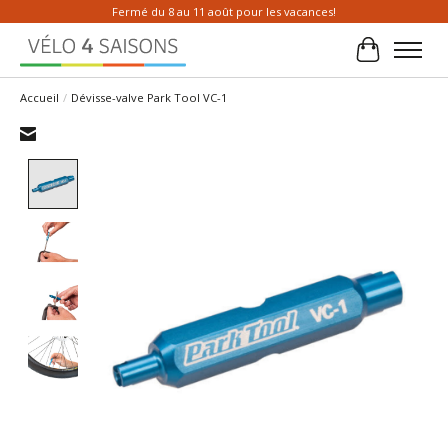
Fermé du 8 au 11 août pour les vacances!
Panier
Accueil
/
Dévisse-valve Park Tool VC-1
Product image slideshow Items