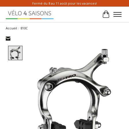
Fermé du 8 au 11 août pour les vacances!
Panier
Accueil
/
810C
Product image slideshow Items