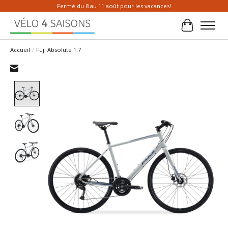
Fermé du 8 au 11 août pour les vacances!
Panier
Accueil
/
Fuji Absolute 1.7
Product image slideshow Items