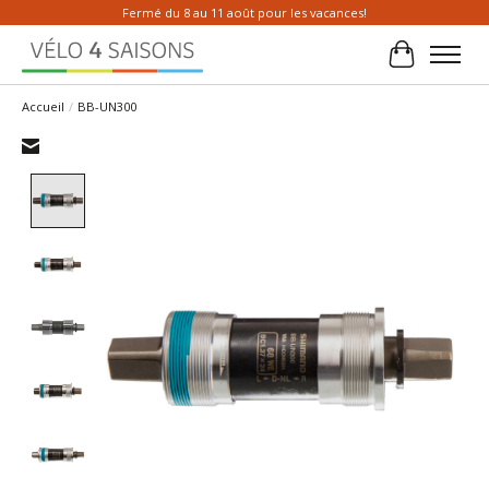
Fermé du 8 au 11 août pour les vacances!
Panier
Accueil
/
BB-UN300
Product image slideshow Items