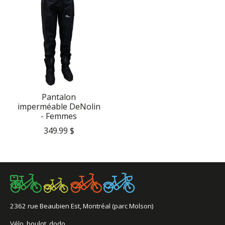
Pantalon
imperméable DeNolin
- Femmes
349.99 $
2362 rue Beaubien Est, Montréal (parc Molson)
Vélo, boulot, dodo.