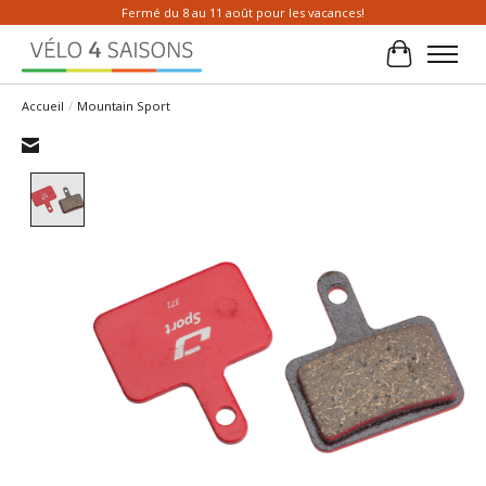
Fermé du 8 au 11 août pour les vacances!
Panier
Accueil
/
Mountain Sport
Product image slideshow Items