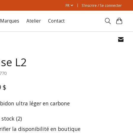
FR
S’inscrire / Se connecter
Marques
Atelier
Contact
lse L2
1770
9 $
-bidon ultra léger en carbone
 stock (2)
rifier la disponibilité en boutique