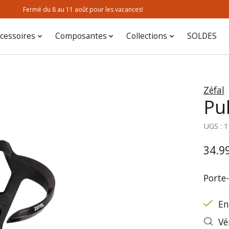
Fermé du 8 au 11 août pour les vacances!
cessoires
Composantes
Collections
SOLDES
Zéfal
Pu
UGS : 
34.9
Porte
En
Vé