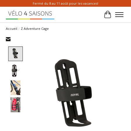
Fermé du 8 au 11 août pour les vacances!
Panier
Accueil
/
Z Adventure Cage
Product image slideshow Items