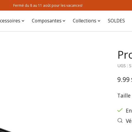
Fermé du 8 au 11 août pour les vacances!
cessoires
Composantes
Collections
SOLDES
Pr
UGS : 
9.99 
Taille
En
Vé