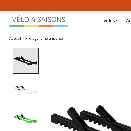
Vélos
Ac
Accueil
/
Protège-lame universel
Product image slideshow Items