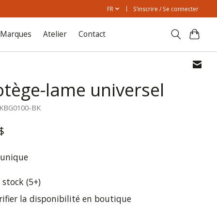
FR
S’inscrire / Se connecter
Marques
Atelier
Contact
otège-lame universel
SKBG0100-BK
$
 unique
 stock (5+)
rifier la disponibilité en boutique