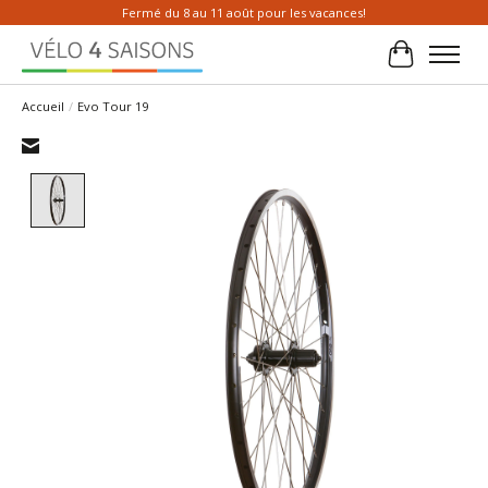
Fermé du 8 au 11 août pour les vacances!
Panier
Accueil
/
Evo Tour 19
Product image slideshow Items