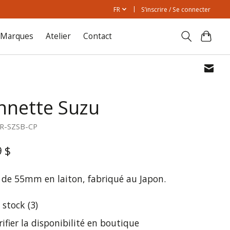
FR
S’inscrire / Se connecter
Marques
Atelier
Contact
nnette Suzu
CR-SZSB-CP
9 $
de 55mm en laiton, fabriqué au Japon.
 stock (3)
rifier la disponibilité en boutique