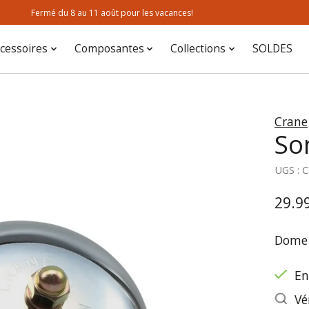
Fermé du 8 au 11 août pour les vacances!
cessoires
Composantes
Collections
SOLDES
Crane
So
UGS : 
29.9
Dome 
En
Vé