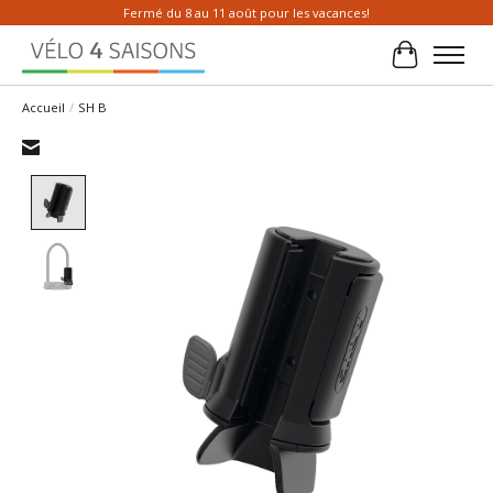
Fermé du 8 au 11 août pour les vacances!
Panier
Accueil
/
SH B
Product image slideshow Items