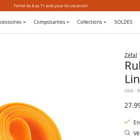
Fermé du 8 au 11 août pour les vacances!
cessoires
Composantes
Collections
SOLDES
Zéfal
Ru
Li
UGS : 
27.9
En
Vé