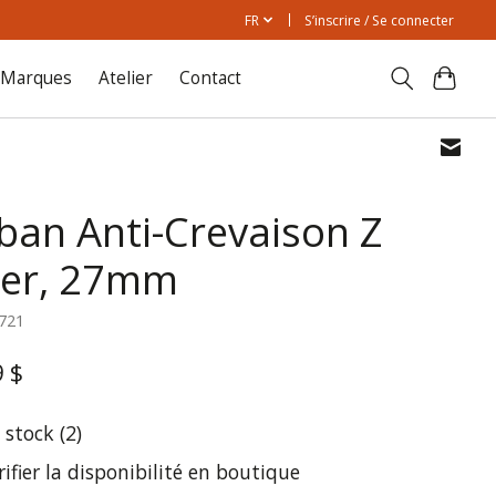
FR
S’inscrire / Se connecter
Marques
Atelier
Contact
ban Anti-Crevaison Z
ner, 27mm
9721
9 $
 stock (2)
rifier la disponibilité en boutique