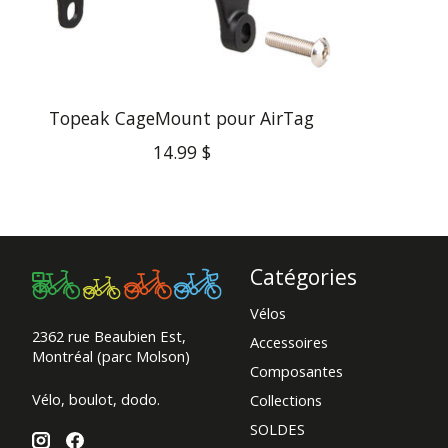
Topeak CageMount pour AirTag
14.99 $
Catégories
Vélos
2362 rue Beaubien Est,
Accessoires
Montréal (parc Molson)
Composantes
Vélo, boulot, dodo.
Collections
SOLDES