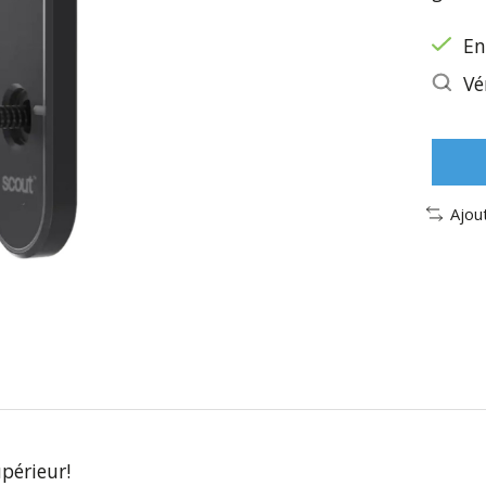
En
Vé
Ajou
upérieur!