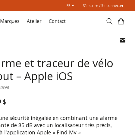
FR
S’inscrire / Se connecter
Marques
Atelier
Contact
arme et traceur de vélo
out – Apple iOS
12998
9 $
 une sécurité inégalée en combinant une alarme
nte de 85 dB avec un localisateur très précis,
à l'application Apple « Find My »