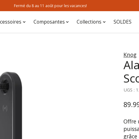
Fermé du 8 au 11 août pour les vacances!
cessoires
Composantes
Collections
SOLDES
Knog
Al
Sc
UGS : 
89.9
Offre
puissa
grâce 