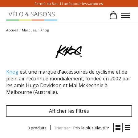
Fermé du 8 au 11 août pour les vacances!
Panier
Accueil
/
Marques
/
Knog
Knog
est une marque d'accessoires de cyclisme et de
plein air reconnue mondialement, fondée en 2002 par
les amis Hugo Davidson et Mal McKechnie à
Melbourne (Australie).
Afficher les filtres
3 produits
Trier par
Prix le plus élevé