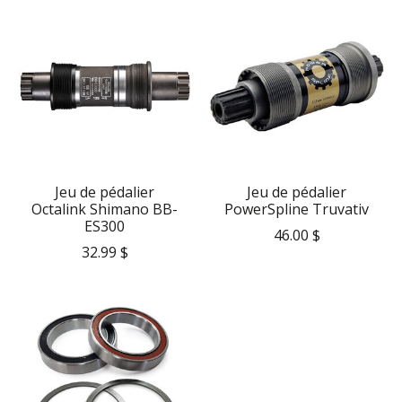
Jeu de pédalier
Jeu de pédalier
Octalink Shimano BB-
PowerSpline Truvativ
ES300
46.00 $
32.99 $