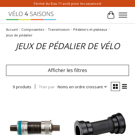
Fermé du 8 au 11 août pour les vacances!
Panier
Accueil
/
Composantes
/
Transmission
/
Pédaliers et plateaux
/
Jeux de pédalier
JEUX DE PÉDALIER DE VÉLO
Afficher les filtres
9 produits
Trier par
Noms en ordre croissant