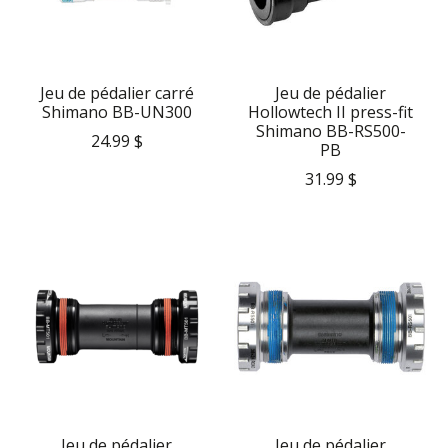
Jeu de pédalier carré
Jeu de pédalier
Shimano BB-UN300
Hollowtech II press-fit
Shimano BB-RS500-
24.99 $
PB
31.99 $
Jeu de pédalier
Jeu de pédalier