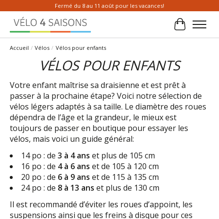
Fermé du 8 au 11 août pour les vacances!
Panier
Accueil
/
Vélos
/
Vélos pour enfants
VÉLOS POUR ENFANTS
Votre enfant maîtrise sa draisienne et est prêt à
passer à la prochaine étape? Voici notre sélection de
vélos légers adaptés à sa taille. Le diamètre des roues
dépendra de l’âge et la grandeur, le mieux est
toujours de passer en boutique pour essayer les
vélos, mais voici un guide général:
14 po : de
3 à 4 ans
et plus de 105 cm
16 po : de
4 à 6 ans
et de 105 à 120 cm
20 po : de
6 à 9 ans
et de 115 à 135 cm
24 po : de
8 à 13 ans
et plus de 130 cm
Il est recommandé d’éviter les roues d’appoint, les
suspensions ainsi que les freins à disque pour ces