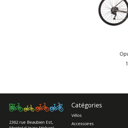
Opu
1
Catégories
Vélos
2362 rue Beaubien Est,
Accessoires
Montréal (parc Molson)