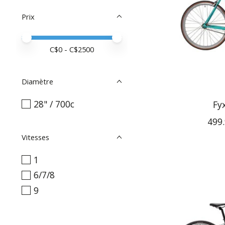
Prix
Prix minimum
Price maximum value
C$
0
- C$
2500
Diamètre
28" / 700c
Fy
499.
Vitesses
1
6/7/8
9