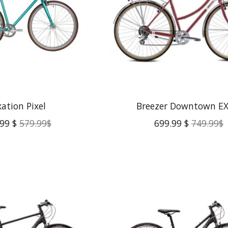
xation Pixel
Breezer Downtown EX
99 $
579.99$
699.99 $
749.99$