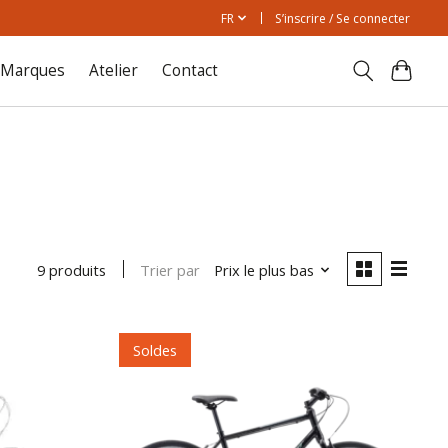
FR
S’inscrire / Se connecter
Marques
Atelier
Contact
Trier par
Prix le plus bas
9 produits
Soldes